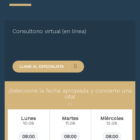
Arterioesclerosis
Consultorio virtual (en línea)
LLAME AL ESPECIALISTA
¡Seleccione la fecha apropiada y concierte una
cita!
Lunes
Martes
Miércoles
10.08
11.08
12.08
08:00
08:00
08:00