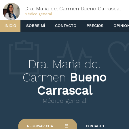
Dra. Maria del Carmen Bueno Carrascal
Médico general
INICIO
SOBRE MÍ
CONTACTO
PRECIOS
OPINIO
Dra. Maria del
Carmen
Bueno
Carrascal
Médico general
RESERVAR CITA
CONTACTO